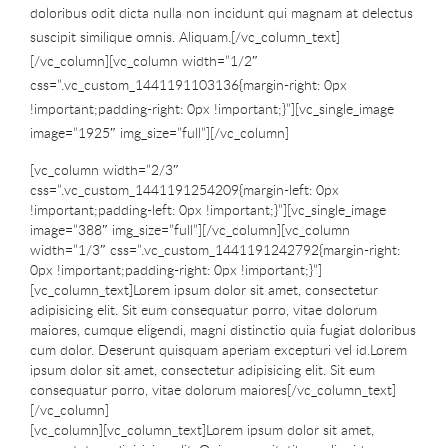
doloribus odit dicta nulla non incidunt qui magnam at delectus
suscipit similique omnis. Aliquam.[/vc_column_text]
[/vc_column][vc_column width=”1/2″
css=”.vc_custom_1441191103136{margin-right: 0px
!important;padding-right: 0px !important;}”][vc_single_image
image=”1925″ img_size=”full”][/vc_column]
[vc_column width=”2/3″
css=”.vc_custom_1441191254209{margin-left: 0px
!important;padding-left: 0px !important;}”][vc_single_image
image=”388″ img_size=”full”][/vc_column][vc_column
width=”1/3″ css=”.vc_custom_1441191242792{margin-right:
0px !important;padding-right: 0px !important;}”]
[vc_column_text]Lorem ipsum dolor sit amet, consectetur
adipisicing elit. Sit eum consequatur porro, vitae dolorum
maiores, cumque eligendi, magni distinctio quia fugiat doloribus
cum dolor. Deserunt quisquam aperiam excepturi vel id.Lorem
ipsum dolor sit amet, consectetur adipisicing elit. Sit eum
consequatur porro, vitae dolorum maiores[/vc_column_text]
[/vc_column]
[vc_column][vc_column_text]Lorem ipsum dolor sit amet,