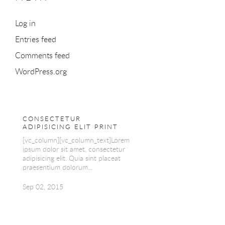
Log in
Entries feed
Comments feed
WordPress.org
CONSECTETUR
ADIPISICING ELIT PRINT
[vc_column][vc_column_text]Lorem
ipsum dolor sit amet, consectetur
adipisicing elit. Quia sint placeat
praesentium dolorum...
Sep 02, 2015