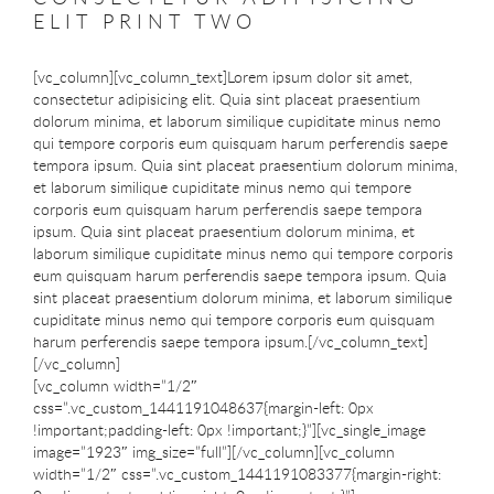
ELIT PRINT TWO
[vc_column][vc_column_text]Lorem ipsum dolor sit amet,
consectetur adipisicing elit. Quia sint placeat praesentium
dolorum minima, et laborum similique cupiditate minus nemo
qui tempore corporis eum quisquam harum perferendis saepe
tempora ipsum. Quia sint placeat praesentium dolorum minima,
et laborum similique cupiditate minus nemo qui tempore
corporis eum quisquam harum perferendis saepe tempora
ipsum. Quia sint placeat praesentium dolorum minima, et
laborum similique cupiditate minus nemo qui tempore corporis
eum quisquam harum perferendis saepe tempora ipsum. Quia
sint placeat praesentium dolorum minima, et laborum similique
cupiditate minus nemo qui tempore corporis eum quisquam
harum perferendis saepe tempora ipsum.[/vc_column_text]
[/vc_column]
[vc_column width=”1/2″
css=”.vc_custom_1441191048637{margin-left: 0px
!important;padding-left: 0px !important;}”][vc_single_image
image=”1923″ img_size=”full”][/vc_column][vc_column
width=”1/2″ css=”.vc_custom_1441191083377{margin-right: