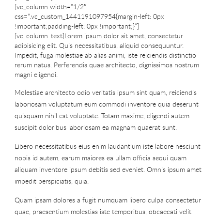
[vc_column width=”1/2″
css=”.vc_custom_1441191097954{margin-left: 0px
!important;padding-left: 0px !important;}”]
[vc_column_text]Lorem ipsum dolor sit amet, consectetur
adipisicing elit. Quis necessitatibus, aliquid consequuntur.
Impedit, fuga molestiae ab alias animi, iste reiciendis distinctio
rerum natus. Perferendis quae architecto, dignissimos nostrum
magni eligendi.
Molestiae architecto odio veritatis ipsum sint quam, reiciendis
laboriosam voluptatum eum commodi inventore quia deserunt
quisquam nihil est voluptate. Totam maxime, eligendi autem
suscipit doloribus laboriosam ea magnam quaerat sunt.
Libero necessitatibus eius enim laudantium iste labore nesciunt
nobis id autem, earum maiores ea ullam officia sequi quam
aliquam inventore ipsum debitis sed eveniet. Omnis ipsum amet
impedit perspiciatis, quia.
Quam ipsam dolores a fugit numquam libero culpa consectetur
quae, praesentium molestias iste temporibus, obcaecati velit