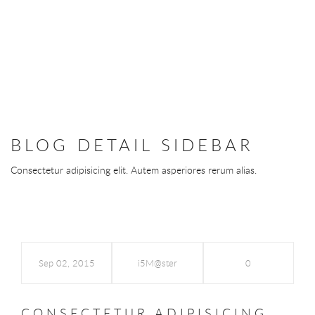
BLOG DETAIL SIDEBAR
Consectetur adipisicing elit. Autem asperiores rerum alias.
Sep 02, 2015
i5M@ster
0
CONSECTETUR ADIPISICING