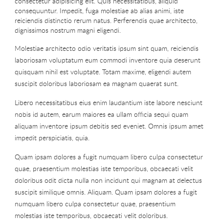
consectetur adipisicing elit. Quis necessitatibus, aliquid
consequuntur. Impedit, fuga molestiae ab alias animi, iste
reiciendis distinctio rerum natus. Perferendis quae architecto,
dignissimos nostrum magni eligendi.
Molestiae architecto odio veritatis ipsum sint quam, reiciendis
laboriosam voluptatum eum commodi inventore quia deserunt
quisquam nihil est voluptate. Totam maxime, eligendi autem
suscipit doloribus laboriosam ea magnam quaerat sunt.
Libero necessitatibus eius enim laudantium iste labore nesciunt
nobis id autem, earum maiores ea ullam officia sequi quam
aliquam inventore ipsum debitis sed eveniet. Omnis ipsum amet
impedit perspiciatis, quia.
Quam ipsam dolores a fugit numquam libero culpa consectetur
quae, praesentium molestias iste temporibus, obcaecati velit
doloribus odit dicta nulla non incidunt qui magnam at delectus
suscipit similique omnis. Aliquam. Quam ipsam dolores a fugit
numquam libero culpa consectetur quae, praesentium
molestias iste temporibus, obcaecati velit doloribus.