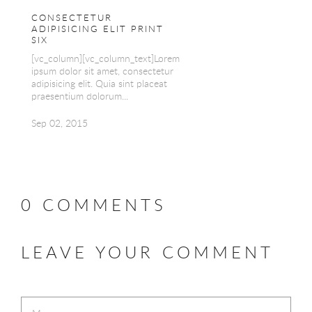
CONSECTETUR
ADIPISICING ELIT PRINT
SIX
[vc_column][vc_column_text]Lorem
ipsum dolor sit amet, consectetur
adipisicing elit. Quia sint placeat
praesentium dolorum...
Sep 02, 2015
0 COMMENTS
LEAVE YOUR COMMENT